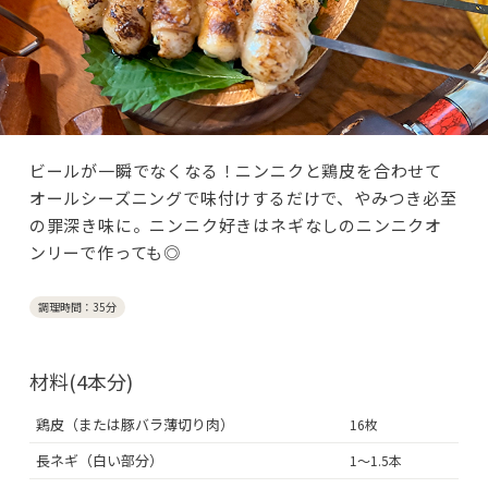
ビールが一瞬でなくなる！ニンニクと鶏皮を合わせて
オールシーズニングで味付けするだけで、やみつき必至
の罪深き味に。ニンニク好きはネギなしのニンニクオ
ンリーで作っても◎
調理時間：35分
材料(4本分)
鶏皮（または豚バラ薄切り肉）
16枚
長ネギ（白い部分）
1～1.5本