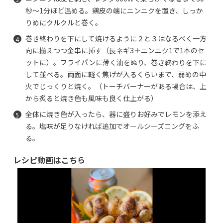
秒～1分ほど温める。鶏皮の端にニンニクを置き、しっか
りめにクルクルと巻く。
巻き終わりを下にして焼けるように２と３はなるべく一方
向に揃えつつ金串に挿す（長ネギ3＋ニンニク1で1本のセ
ットに）。フライパンに薄く油をぬり、巻き終わりを下に
して並べる。両面に軽く焦げが入るくらいまで、弱めの中
火でじっくりと焼く。（トーチバーナーがある場合は、上
から炙ると焼き色も風味も良く仕上がる）
全体に焼き色が入ったら、器に盛りお好みでレモンを添え
る。塩味が足りなければ追加でオールシーズニングをふ
る。
レシピ動画はこちら