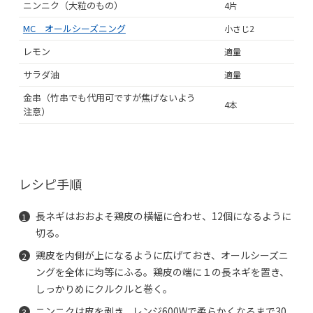
ニンニク（大粒のもの）
4片
MC オールシーズニング
小さじ2
レモン
適量
サラダ油
適量
金串（竹串でも代用可ですが焦げないよう
4本
注意）
レシピ手順
長ネギはおおよそ鶏皮の横幅に合わせ、12個になるように
切る。
鶏皮を内側が上になるように広げておき、オールシーズニ
ングを全体に均等にふる。鶏皮の端に１の長ネギを置き、
しっかりめにクルクルと巻く。
ニンニクは皮を剥き、レンジ600Wで柔らかくなるまで30