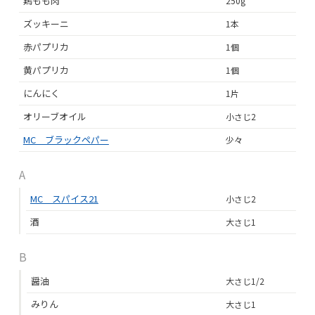
鶏もも肉
250g
ズッキーニ
1本
赤パプリカ
1個
黄パプリカ
1個
にんにく
1片
オリーブオイル
小さじ2
MC ブラックペパー
少々
A
MC スパイス21
小さじ2
酒
大さじ1
B
醤油
大さじ1/2
みりん
大さじ1