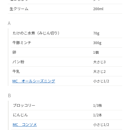
生クリーム
200ml
A
たけのこ水煮（みじん切り）
70g
牛豚ミンチ
300g
卵
1個
パン粉
大さじ3
牛乳
大さじ2
MC オールシーズニング
小さじ1/2
B
ブロッコリー
1/3株
にんじん
1/2本
MC コンソメ
小さじ1/2