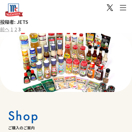
投稿者:
JETS
投
前へ
1
2
3
稿
の
ペ
ー
ジ
送
り
Shop
ご購入のご案内