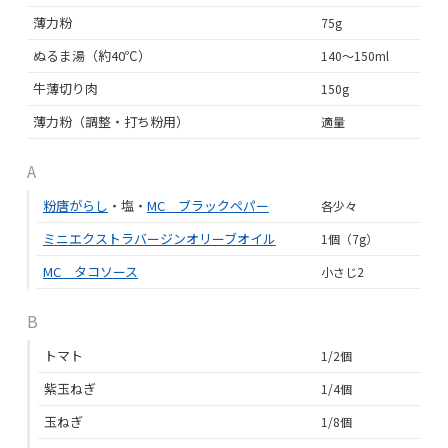
薄力粉
75g
ぬるま湯（約40℃）
140～150ml
牛薄切り肉
150g
薄力粉（調整・打ち粉用）
適量
A
粉唐がらし
・塩・
MC ブラックペパー
各少々
ミニエクストラバージンオリーブオイル
1個（7g）
MC タコソース
小さじ2
B
トマト
1/2個
紫玉ねぎ
1/4個
玉ねぎ
1/8個