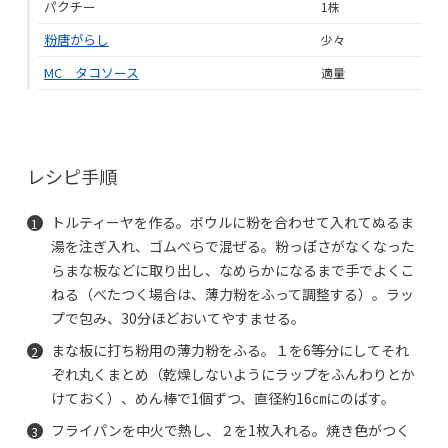
パクチー
1株
粉唐がらし
少々
MC タコソース
適量
レシピ手順
トルティーヤを作る。ボウルに粉を合わせて入れてぬるま
湯を注ぎ入れ、ゴムべらで混ぜる。粉っぽさがなくなった
らまな板などに取り出し、なめらかになるまで手でよくこ
ねる（べたつく場合は、薄力粉をふって調整する）。ラッ
プで包み、30分ほどおいてやすませる。
まな板に打ち粉用の薄力粉をふる。１を6等分にしてそれ
ぞれ丸くまとめ（乾燥しないようにラップをふんわりとか
けておく）、めん棒で1個ずつ、直径約16㎝にのばす。
フライパンを中火で熱し、２を1枚入れる。焼き色がつく