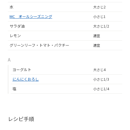
水
大さじ2
MC オールシーズニング
小さじ1
サラダ油
大さじ1/2
レモン
適宜
グリーンリーフ・トマト・パクチー
適宜
A
ヨーグルト
大さじ4
にんにくおろし
小さじ1/3
塩
小さじ1/4
レシピ手順