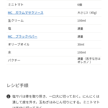
ミニトマト
6個
MC ガラムマサラソース
大さじ3（45g）
生クリーム
100ml
塩
適量
MC ブラックペパー
適量
オリーブオイル
30ml
水
100ml
適量（苦手な方は
パクチー
オレガノ ）
レシピ手順
塩サバは骨を取り除き、一口大に切っておく。にんにくは
潰して皮を外す。玉ねぎはみじん切りにする。ミニトマト
は半分に切っておく。