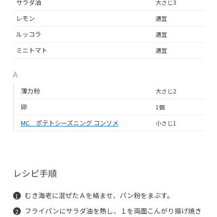
サラダ油
大さじ3
レモン
適宜
ルッコラ
適宜
ミニトマト
適宜
A
薄力粉
大さじ2
卵
1個
MC ポテトシーズニング コンソメ
小さじ1
レシピ手順
むき海老に混ぜたＡを絡ませ、パン粉をまぶす。
フライパンにサラダ油を熱し、１を両面こんがり揚げ焼き