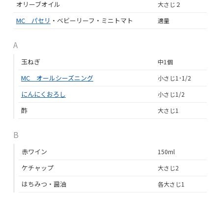
オリーブオイル
大さじ２
MC パセリ
・ベビーリーフ・ミニトマト
適量
A
玉ねぎ
中1個
MC オールシーズニング
小さじ1･1/2
にんにくおろし
小さじ1/2
酢
大さじ1
B
赤ワイン
150ml
ケチャップ
大さじ2
はちみつ・醤油
各大さじ1